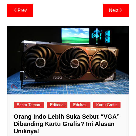
Post
Prev
Next
navigation
Berita Terbaru
Editorial
Edukasi
Kartu Grafis
Orang Indo Lebih Suka Sebut “VGA”
Dibanding Kartu Grafis? Ini Alasan
Uniknya!