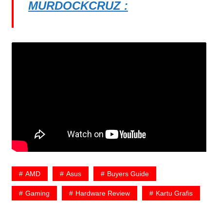
MURDOCKCRUZ :
AMD
Asus
Buyers Guide
Gaming
Hardware Review
Kartu Grafis