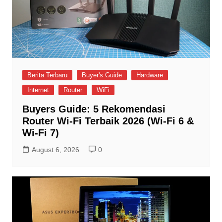
Berita Terbaru
Buyer's Guide
Hardware
Internet
Router
WiFi
Buyers Guide: 5 Rekomendasi
Router Wi-Fi Terbaik 2026 (Wi-Fi 6 &
Wi-Fi 7)
August 6, 2026
0