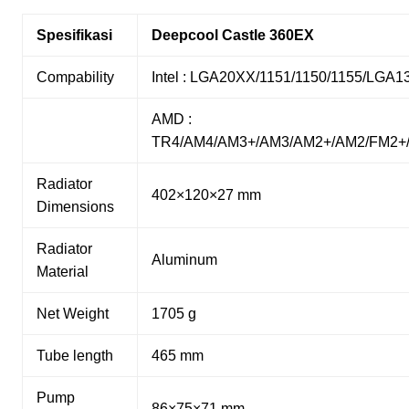
Spesifikasi
Deepcool Castle 360EX
Compability
Intel : LGA20XX/1151/1150/1155/LGA1
AMD :
TR4/AM4/AM3+/AM3/AM2+/AM2/FM2+
Radiator
402×120×27 mm
Dimensions
Radiator
Aluminum
Material
Net Weight
1705 g
Tube length
465 mm
Pump
86×75×71 mm