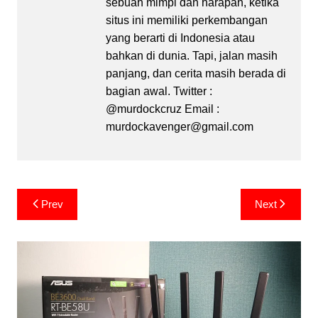
sebuah mimpi dan harapan, ketika
situs ini memiliki perkembangan
yang berarti di Indonesia atau
bahkan di dunia. Tapi, jalan masih
panjang, dan cerita masih berada di
bagian awal. Twitter :
@murdockcruz Email :
murdockavenger@gmail.com
Post
Prev
Next
navigation