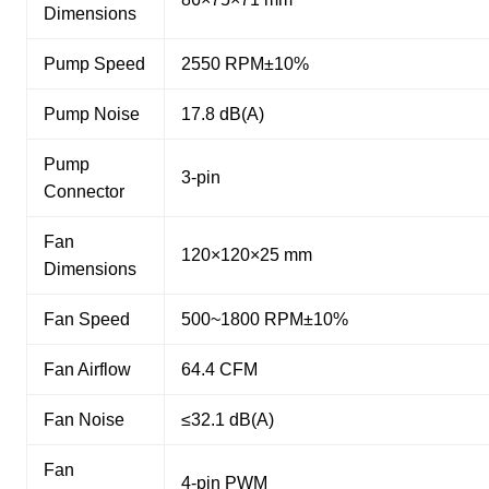
Dimensions
Pump Speed
2550 RPM±10%
Pump Noise
17.8 dB(A)
Pump
3-pin
Connector
Fan
120×120×25 mm
Dimensions
Fan Speed
500~1800 RPM±10%
Fan Airflow
64.4 CFM
Fan Noise
≤32.1 dB(A)
Fan
4-pin PWM