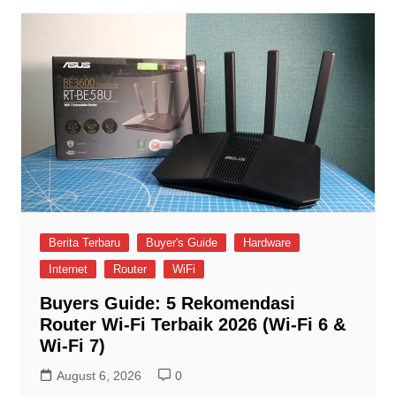
Berita Terbaru
Buyer's Guide
Hardware
Internet
Router
WiFi
Buyers Guide: 5 Rekomendasi
Router Wi-Fi Terbaik 2026 (Wi-Fi 6 &
Wi-Fi 7)
August 6, 2026
0