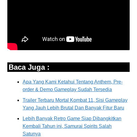
Baca Juga :
Apa Yang Kami Ketahui Tentang Anthem, Pre-
order & Demo Gameplay Sudah Tersedia
Trailer Terbaru Mortal Kombat 11, Sisi Gameplay
Yang Jauh Lebih Brutal Dan Banyak Fitur Baru
Lebih Banyak Retro Game Siap Dibangkitkan
Kembali Tahun ini, Samurai Spirits Salah
Satunya