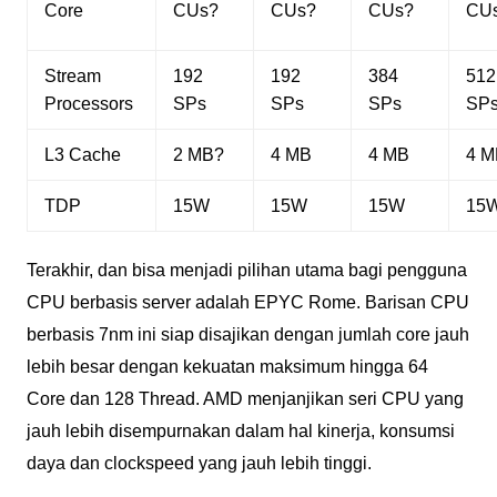
Core
CUs?
CUs?
CUs?
CU
Stream
192
192
384
512
Processors
SPs
SPs
SPs
SP
L3 Cache
2 MB?
4 MB
4 MB
4 M
TDP
15W
15W
15W
15
Terakhir, dan bisa menjadi pilihan utama bagi pengguna
CPU berbasis server adalah EPYC Rome. Barisan CPU
berbasis 7nm ini siap disajikan dengan jumlah core jauh
lebih besar dengan kekuatan maksimum hingga 64
Core dan 128 Thread. AMD menjanjikan seri CPU yang
jauh lebih disempurnakan dalam hal kinerja, konsumsi
daya dan clockspeed yang jauh lebih tinggi.