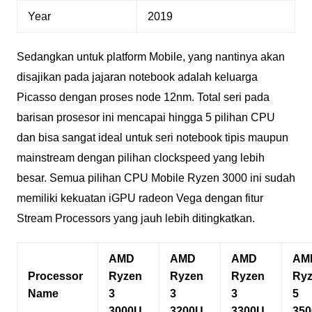
Year
2019
Sedangkan untuk platform Mobile, yang nantinya akan
disajikan pada jajaran notebook adalah keluarga
Picasso dengan proses node 12nm. Total seri pada
barisan prosesor ini mencapai hingga 5 pilihan CPU
dan bisa sangat ideal untuk seri notebook tipis maupun
mainstream dengan pilihan clockspeed yang lebih
besar. Semua pilihan CPU Mobile Ryzen 3000 ini sudah
memiliki kekuatan iGPU radeon Vega dengan fitur
Stream Processors yang jauh lebih ditingkatkan.
AMD
AMD
AMD
AM
Processor
Ryzen
Ryzen
Ryzen
Ry
Name
3
3
3
5
3000U
3200U
3300U
35