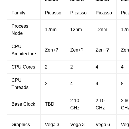
Family
Picasso
Picasso
Picasso
Pic
Process
12nm
12nm
12nm
12
Node
CPU
Zen+?
Zen+?
Zen+?
Zen
Architecture
CPU Cores
2
2
4
4
CPU
2
4
4
8
Threads
2.10
2.10
2.6
Base Clock
TBD
GHz
GHz
GH
Graphics
Vega 3
Vega 3
Vega 6
Veg