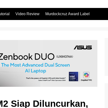
utorial
Video Review
Murdockcruz Award Label
2 Siap Diluncurkan,