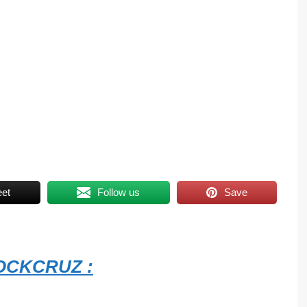
et
Follow us
Save
CKCRUZ :