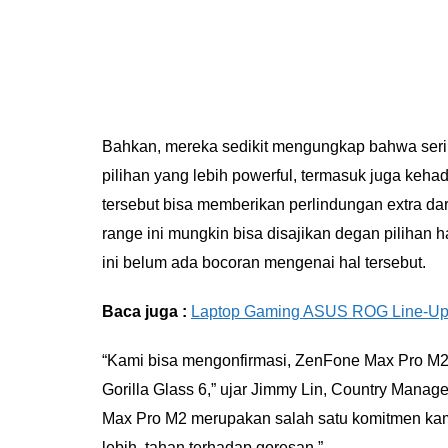
Bahkan, mereka sedikit mengungkap bahwa seri 
pilihan yang lebih powerful, termasuk juga kehadi
tersebut bisa memberikan perlindungan extra dari
range ini mungkin bisa disajikan degan pilihan 
ini belum ada bocoran mengenai hal tersebut.
Baca juga :
Laptop Gaming ASUS ROG Line-Up 2
“Kami bisa mengonfirmasi, ZenFone Max Pro M2 a
Gorilla Glass 6,” ujar Jimmy Lin, Country Manag
Max Pro M2 merupakan salah satu komitmen kami
lebih tahan terhadap goresan.”