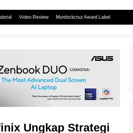
utorial
Video Review
Murdockcruz Award Label
finix Ungkap Strategi