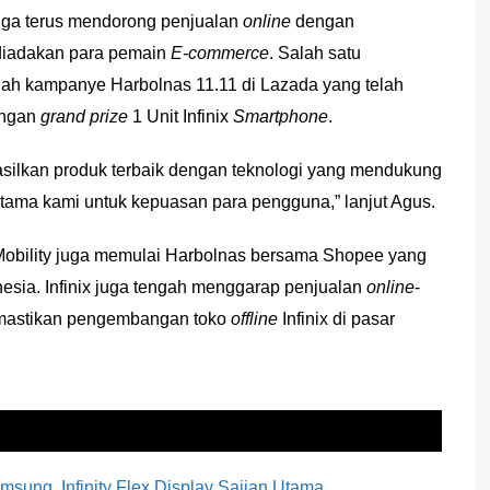
 juga terus mendorong penjualan
online
dengan
diadakan para pemain
E-commerce
. Salah satu
alah kampanye Harbolnas 11.11 di Lazada yang telah
engan
grand prize
1 Unit Infinix
Smartphone
.
asilkan produk terbaik dengan teknologi yang mendukung
 utama kami untuk kepuasan para pengguna,” lanjut Agus.
 Mobility juga memulai Harbolnas bersama Shopee yang
esia. Infinix juga tengah menggarap penjualan
o
nline
-
emastikan pengembangan toko
o
ffline
Infinix di pasar
ung, Infinity Flex Display Sajian Utama