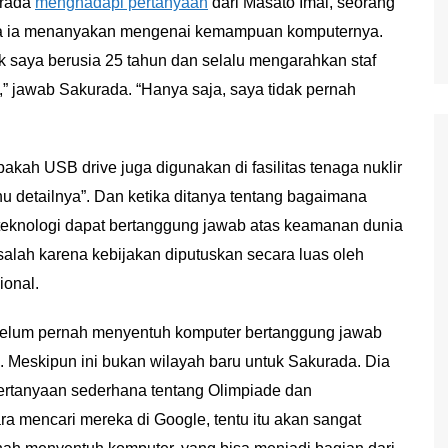
urada
menghadapi pertanyaan
dari Masato Imai, seorang
na ia menanyakan mengenai kemampuan komputernya.
saya berusia 25 tahun dan selalu mengarahkan staf
,” jawab Sakurada. “Hanya saja, saya tidak pernah
pakah USB drive juga digunakan di fasilitas tenaga nuklir
u detailnya”. Dan ketika ditanya tentang bagaimana
teknologi dapat bertanggung jawab atas keamanan dunia
lah karena kebijakan diputuskan secara luas oleh
ional.
belum pernah menyentuh komputer bertanggung jawab
. Meskipun ini bukan wilayah baru untuk Sakurada. Dia
rtanyaan sederhana tentang Olimpiade dan
ra mencari mereka di Google, tentu itu akan sangat