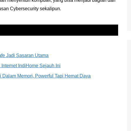
rnah menyentuh komputer, yang bisa menjadi bagian dari
usan Cybersecurity sekalipun.
afe Jadi Sasaran Utama
Internet IndiHome Sejauh Ini
Di Dalam Memori, Powerful Tapi Hemat Daya