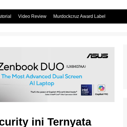
utorial
Video Review
Murdockcruz Award Label
rity ini Ternyata