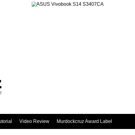
utorial
Video Review
Murdockcruz Award Label