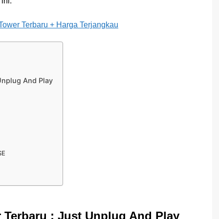
ini.
-Tower Terbaru + Harga Terjangkau
Unplug And Play
SE
 Terbaru : Just Unplug And Play