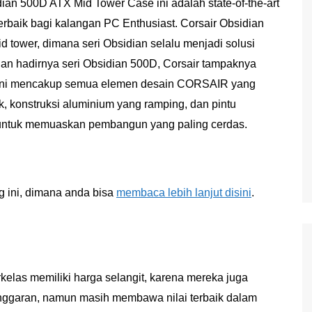
an 500D ATX Mid Tower Case ini adalah state-of-the-art
rbaik bagi kalangan PC Enthusiast. Corsair Obsidian
 tower, dimana seri Obsidian selalu menjadi solusi
gan hadirnya seri Obsidian 500D, Corsair tampaknya
s ini mencakup semua elemen desain CORSAIR yang
k, konstruksi aluminium yang ramping, dan pintu
untuk memuaskan pembangun yang paling cerdas.
 ini, dimana anda bisa
membaca lebih lanjut disini
.
rkelas memiliki harga selangit, karena mereka juga
nggaran, namun masih membawa nilai terbaik dalam