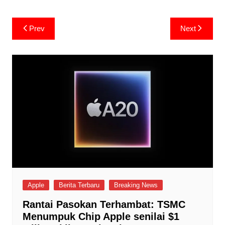
Post
Prev
Next
navigation
Apple
Berita Terbaru
Breaking News
Rantai Pasokan Terhambat: TSMC
Menumpuk Chip Apple senilai $1