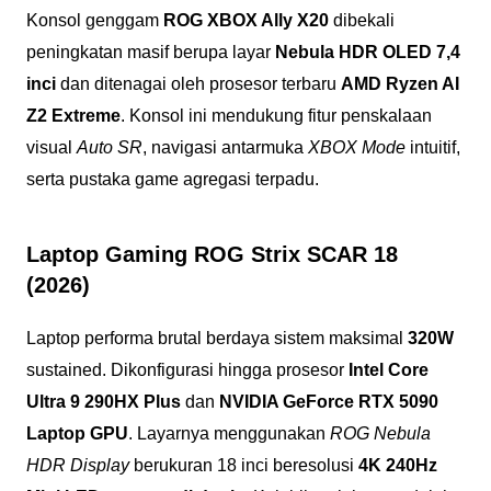
Konsol genggam
ROG XBOX Ally X20
dibekali
peningkatan masif berupa layar
Nebula HDR OLED 7,4
inci
dan ditenagai oleh prosesor terbaru
AMD Ryzen AI
Z2 Extreme
. Konsol ini mendukung fitur penskalaan
visual
Auto SR
, navigasi antarmuka
XBOX Mode
intuitif,
serta pustaka game agregasi terpadu.
Laptop Gaming ROG Strix SCAR 18
(2026)
Laptop performa brutal berdaya sistem maksimal
320W
sustained. Dikonfigurasi hingga prosesor
Intel Core
Ultra 9 290HX Plus
dan
NVIDIA GeForce RTX 5090
Laptop GPU
. Layarnya menggunakan
ROG Nebula
HDR Display
berukuran 18 inci beresolusi
4K 240Hz