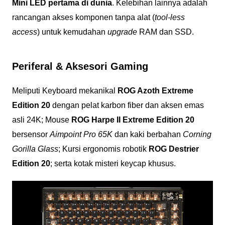
Mini LED pertama di dunia
. Kelebihan lainnya adalah
rancangan akses komponen tanpa alat (
tool-less
access
) untuk kemudahan
upgrade
RAM dan SSD.
Periferal & Aksesori Gaming
Meliputi Keyboard mekanikal
ROG Azoth Extreme
Edition 20
dengan pelat karbon fiber dan aksen emas
asli 24K; Mouse
ROG Harpe II Extreme Edition 20
bersensor
Aimpoint Pro 65K
dan kaki berbahan
Corning
Gorilla Glass
; Kursi ergonomis robotik
ROG Destrier
Edition 20
; serta kotak misteri keycap khusus.