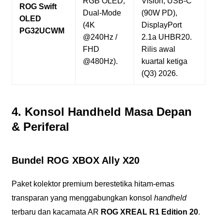
RGB OLED,
Vision, USB-C
ROG Swift
Dual-Mode
(90W PD),
OLED
(4K
DisplayPort
PG32UCWM
@240Hz /
2.1a UHBR20.
FHD
Rilis awal
@480Hz).
kuartal ketiga
(Q3) 2026.
4. Konsol Handheld Masa Depan
&
Periferal
Bundel ROG XBOX Ally X20
Paket kolektor premium berestetika hitam-emas
transparan yang menggabungkan konsol
handheld
terbaru dan kacamata AR
ROG XREAL R1 Edition 20
.