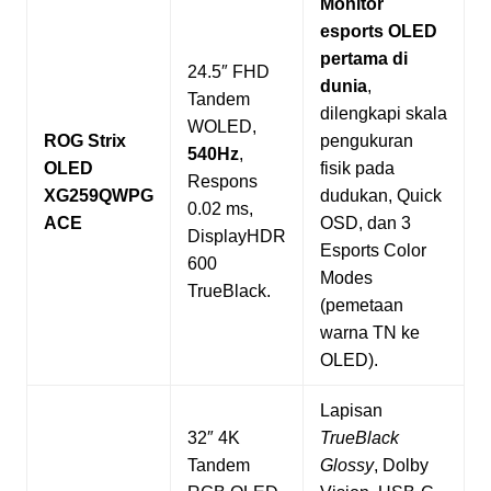
Monitor
esports OLED
pertama di
24.5″ FHD
dunia
,
Tandem
dilengkapi skala
WOLED,
ROG Strix
pengukuran
540Hz
,
OLED
fisik pada
Respons
XG259QWPG
dudukan, Quick
0.02 ms,
ACE
OSD, dan 3
DisplayHDR
Esports Color
600
Modes
TrueBlack.
(pemetaan
warna TN ke
OLED).
Lapisan
32″ 4K
TrueBlack
Tandem
Glossy
, Dolby