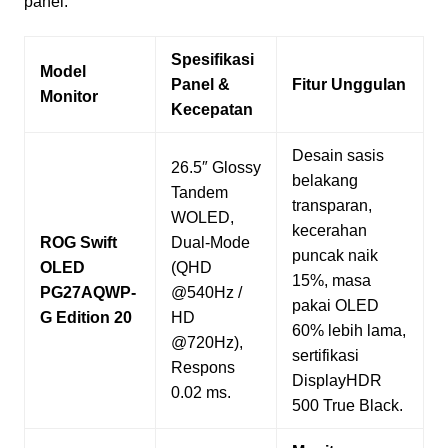
panel.
Spesifikasi
Model
Panel &
Fitur Unggulan
Monitor
Kecepatan
Desain sasis
26.5″ Glossy
belakang
Tandem
transparan,
WOLED,
kecerahan
ROG Swift
Dual-Mode
puncak naik
OLED
(QHD
15%, masa
PG27AQWP-
@540Hz /
pakai OLED
G Edition 20
HD
60% lebih lama,
@720Hz),
sertifikasi
Respons
DisplayHDR
0.02 ms.
500 True Black.