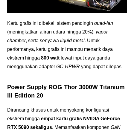
Kartu grafis ini dibekali sistem pendingin
quad-fan
(meningkatkan aliran udara hingga 20%),
vapor
chamber
, serta senyawa
liquid metal
. Untuk
performanya, kartu grafis ini mampu menarik daya
ekstrem hingga
800 watt
lewat input daya ganda
menggunakan adaptor
GC-HPWR
yang dapat dilepas.
Power Supply ROG Thor 3000W Titanium
III Edition 20
Dirancang khusus untuk menyokong konfigurasi
ekstrem hingga
empat kartu grafis NVIDIA GeForce
RTX 5090 sekaligus
. Memanfaatkan komponen
GaN