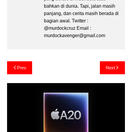
bahkan di dunia. Tapi, jalan masih
panjang, dan cerita masih berada di
bagian awal. Twitter :
@murdockcruz Email :
murdockavenger@gmail.com
Post
Prev
Next
navigation