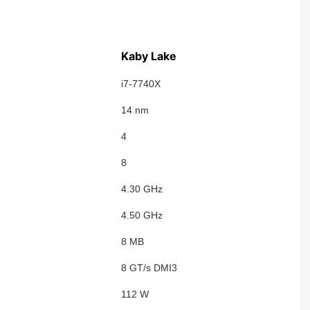
Kaby Lake
i7-7740X
14 nm
4
8
4.30 GHz
4.50 GHz
8 MB
8 GT/s DMI3
112 W