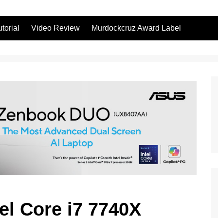
utorial
Video Review
Murdockcruz Award Label
el Core i7 7740X