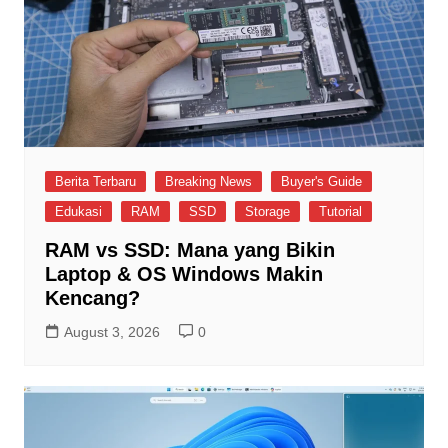
Berita Terbaru
Breaking News
Buyer's Guide
Edukasi
RAM
SSD
Storage
Tutorial
RAM vs SSD: Mana yang Bikin
Laptop & OS Windows Makin
Kencang?
August 3, 2026
0