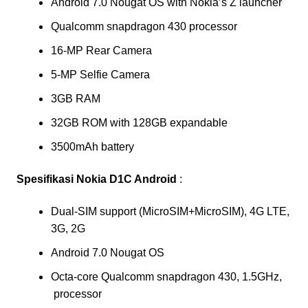
Android 7.0 Nougat OS with Nokia’s Z launcher
Qualcomm snapdragon 430 processor
16-MP Rear Camera
5-MP Selfie Camera
3GB RAM
32GB ROM with 128GB expandable
3500mAh battery
Spesifikasi Nokia D1C Android
:
Dual-SIM support (MicroSIM+MicroSIM), 4G LTE,
3G, 2G
Android 7.0 Nougat OS
Octa-core Qualcomm snapdragon 430, 1.5GHz,
processor