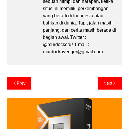
sebuah mimpi dan harapan, ketika
situs ini memiliki perkembangan
yang berarti di Indonesia atau
bahkan di dunia. Tapi, jalan masih
panjang, dan cerita masih berada di
bagian awal. Twitter :
@murdockcruz Email :
murdockavenger@gmail.com
Post
Prev
Next
navigation