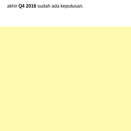
akhir
Q4 2016
sudah ada keputusan.