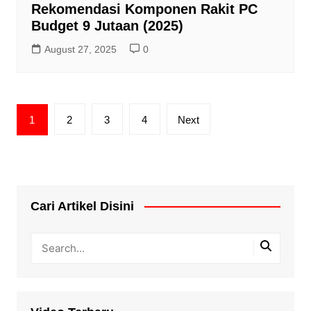
Rekomendasi Komponen Rakit PC
Budget 9 Jutaan (2025)
August 27, 2025
0
Posts
1
2
3
4
Next
pagination
Cari Artikel Disini