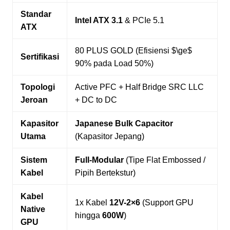
Standar
Intel ATX 3.1
& PCIe 5.1
ATX
80 PLUS GOLD (Efisiensi $\ge$
Sertifikasi
90% pada Load 50%)
Topologi
Active PFC + Half Bridge SRC LLC
Jeroan
+ DC to DC
Kapasitor
Japanese Bulk Capacitor
Utama
(Kapasitor Jepang)
Sistem
Full-Modular
(Tipe Flat Embossed /
Kabel
Pipih Bertekstur)
Kabel
1x Kabel
12V-2×6
(Support GPU
Native
hingga
600W
)
GPU