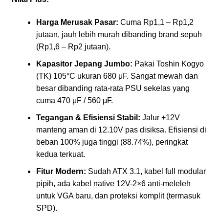
Harga Merusak Pasar:
Cuma Rp1,1 – Rp1,2
jutaan, jauh lebih murah dibanding brand sepuh
(Rp1,6 – Rp2 jutaan).
Kapasitor Jepang Jumbo:
Pakai Toshin Kogyo
(TK) 105°C ukuran 680 μF. Sangat mewah dan
besar dibanding rata-rata PSU sekelas yang
cuma 470 μF / 560 μF.
Tegangan & Efisiensi Stabil:
Jalur +12V
manteng aman di 12.10V pas disiksa. Efisiensi di
beban 100% juga tinggi (88.74%), peringkat
kedua terkuat.
Fitur Modern:
Sudah ATX 3.1, kabel full modular
pipih, ada kabel native 12V-2×6 anti-meleleh
untuk VGA baru, dan proteksi komplit (termasuk
SPD).