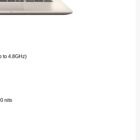
p to 4.8GHz)
 nits