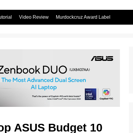
utorial
Video Review
Murdockcruz Award Label
op ASUS Budget 10