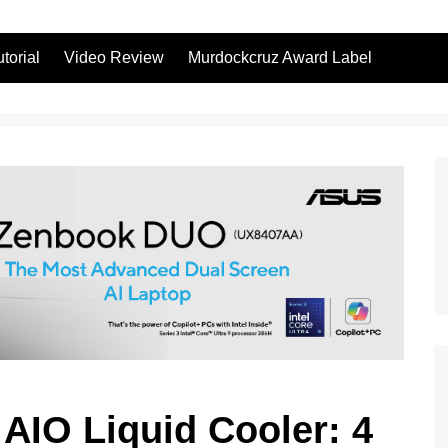
utorial
Video Review
Murdockcruz Award Label
AIO Liquid Cooler: 4