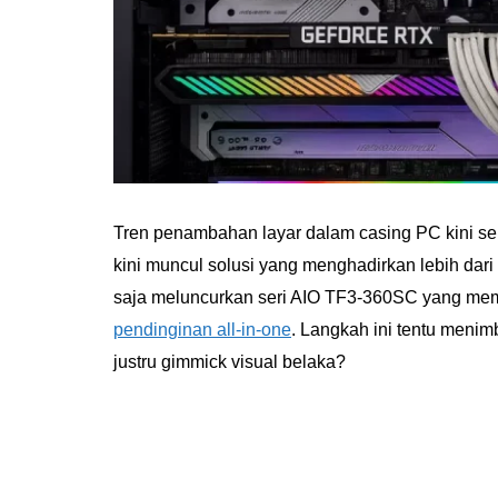
Tren penambahan layar dalam casing PC kini sem
kini muncul solusi yang menghadirkan lebih dari
saja meluncurkan seri AIO TF3-360SC yang m
pendinginan all-in-one
. Langkah ini tentu menim
justru gimmick visual belaka?