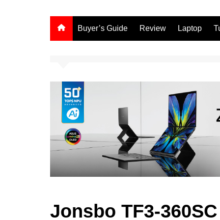
Buyer’s Guide
Review
Laptop
T
Jonsbo TF3-360SC 