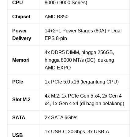
CPU
8000 / 9000 Series)
Chipset
AMD B850
Power
14+2+1 Power Stages (80A) + Dual
Delivery
EPS 8-pin
4x DDR5 DIMM, hingga 256GB,
Memori
hingga 8000 MT/s (OC), dukung
AMD EXPO
PCIe
1x PCIe 5.0 x16 (tergantung CPU)
4x M.2: 1x PCIe Gen 5 x4, 2x Gen 4
Slot M.2
x4, 1x Gen 4 x4 (di bagian belakang)
SATA
2x SATA 6Gb/s
1x USB-C 20Gbps, 3x USB-A
USB