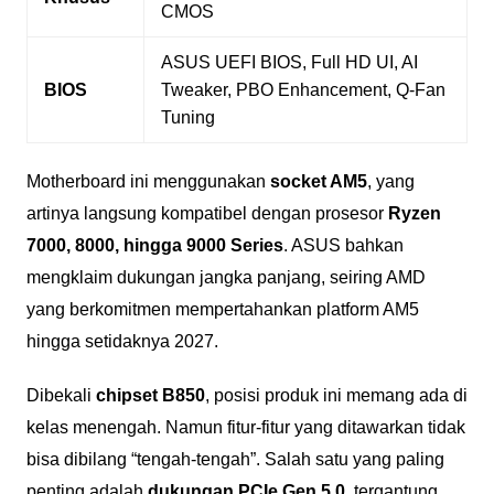
CMOS
ASUS UEFI BIOS, Full HD UI, AI
BIOS
Tweaker, PBO Enhancement, Q-Fan
Tuning
Motherboard ini menggunakan
socket AM5
, yang
artinya langsung kompatibel dengan prosesor
Ryzen
7000, 8000, hingga 9000 Series
. ASUS bahkan
mengklaim dukungan jangka panjang, seiring AMD
yang berkomitmen mempertahankan platform AM5
hingga setidaknya 2027.
Dibekali
chipset B850
, posisi produk ini memang ada di
kelas menengah. Namun fitur-fitur yang ditawarkan tidak
bisa dibilang “tengah-tengah”. Salah satu yang paling
penting adalah
dukungan PCIe Gen 5.0
, tergantung