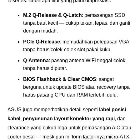
B-series. Beberapa fitur yang patut diapresiasi:
M.2 Q-Release & Q-Latch
: pemasangan SSD
tanpa baut kecil — cukup tekan, lepas, dan ganti
dengan mudah.
PCIe Q-Release
: memudahkan pelepasan VGA
tanpa harus colek-colek slot pakai kuku.
Q-Antenna
: pasang antena WiFi tinggal colok,
tanpa harus diputar.
BIOS Flashback & Clear CMOS
: sangat
berguna untuk update BIOS atau recovery tanpa
harus pasang CPU dan RAM terlebih dulu.
ASUS juga memperhatikan detail seperti
label posisi
kabel, penyusunan layout konektor yang rapi
, dan
clearance yang cukup lega untuk pemasangan AIO atau
cooler besar — meskipun ini form factor-nya micro-ATX.