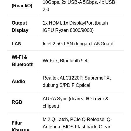
10Gbps, 2x USB-A 5Gbps, 4x USB
(Rear I/O)
2.0
Output
1x HDMI, 1x DisplayPort (butuh
Display
iGPU Ryzen 8000/9000)
LAN
Intel 2.5G LAN dengan LANGuard
Wi-Fi &
Wi-Fi 7, Bluetooth 5.4
Bluetooth
Realtek ALC1220P, SupremeFX,
Audio
dukung S/PDIF Optical
AURA Sync (di area I/O cover &
RGB
chipset)
M.2 Q-Latch, PCIe Q-Release, Q-
Fitur
Antenna, BIOS Flashback, Clear
Khusus