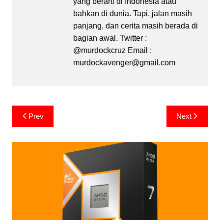
yang berarti di Indonesia atau
bahkan di dunia. Tapi, jalan masih
panjang, dan cerita masih berada di
bagian awal. Twitter :
@murdockcruz Email :
murdockavenger@gmail.com
Post
Prev
Next
navigation