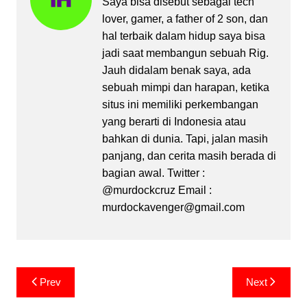
Saya bisa disebut sebagai tech
lover, gamer, a father of 2 son, dan
hal terbaik dalam hidup saya bisa
jadi saat membangun sebuah Rig.
Jauh didalam benak saya, ada
sebuah mimpi dan harapan, ketika
situs ini memiliki perkembangan
yang berarti di Indonesia atau
bahkan di dunia. Tapi, jalan masih
panjang, dan cerita masih berada di
bagian awal. Twitter :
@murdockcruz Email :
murdockavenger@gmail.com
Post
Prev
Next
navigation