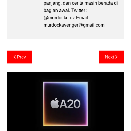
panjang, dan cerita masih berada di
bagian awal. Twitter :
@murdockcruz Email :
murdockavenger@gmail.com
Post
Prev
Next
navigation