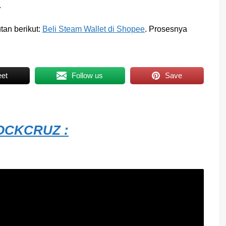
.
utan berikut:
Beli Steam Wallet di Shopee
. Prosesnya
et
Follow us
Save
CKCRUZ :