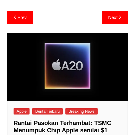
Post
Prev
Next
navigation
Apple
Berita Terbaru
Breaking News
Rantai Pasokan Terhambat: TSMC
Menumpuk Chip Apple senilai $1