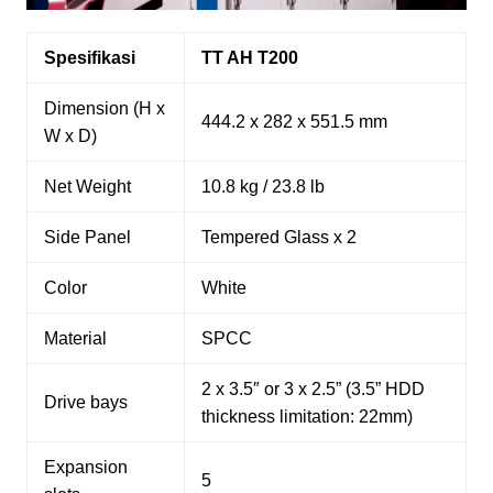
Spesifikasi
TT AH T200
Dimension (H x
444.2 x 282 x 551.5 mm
W x D)
Net Weight
10.8 kg / 23.8 lb
Side Panel
Tempered Glass x 2
Color
White
Material
SPCC
2 x 3.5″ or 3 x 2.5” (3.5” HDD
Drive bays
thickness limitation: 22mm)
Expansion
5