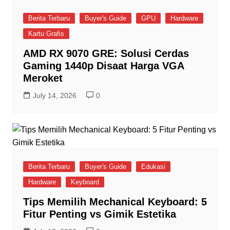
Berita Terbaru
Buyer's Guide
GPU
Hardware
Kartu Grafis
AMD RX 9070 GRE: Solusi Cerdas
Gaming 1440p Disaat Harga VGA
Meroket
July 14, 2026
0
Berita Terbaru
Buyer's Guide
Edukasi
Hardware
Keyboard
Tips Memilih Mechanical Keyboard: 5
Fitur Penting vs Gimik Estetika