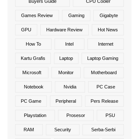
Buyers Guide
CPU Cooler
Games Review
Gaming
Gigabyte
GPU
Hardware Review
Hot News
How To
Intel
Internet
Kartu Grafis
Laptop
Laptop Gaming
Microsoft
Monitor
Motherboard
Notebook
Nvidia
PC Case
PC Game
Peripheral
Pers Release
Playstation
Prosesor
PSU
RAM
Security
Serba-Serbi