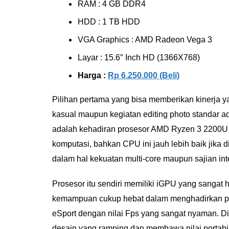
RAM : 4 GB DDR4
HDD : 1 TB HDD
VGA Graphics : AMD Radeon Vega 3
Layar : 15.6″ Inch HD (1366X768)
Harga :
Rp 6.250.000 (Beli)
Pilihan pertama yang bisa memberikan kinerja ya
kasual maupun kegiatan editing photo standar a
adalah kehadiran prosesor AMD Ryzen 3 2200U 
komputasi, bahkan CPU ini jauh lebih baik jika
dalam hal kekuatan multi-core maupun sajian inte
Prosesor itu sendiri memiliki iGPU yang sangat
kemampuan cukup hebat dalam menghadirkan pe
eSport dengan nilai Fps yang sangat nyaman. Dis
desain yang ramping dan membawa nilai portabili