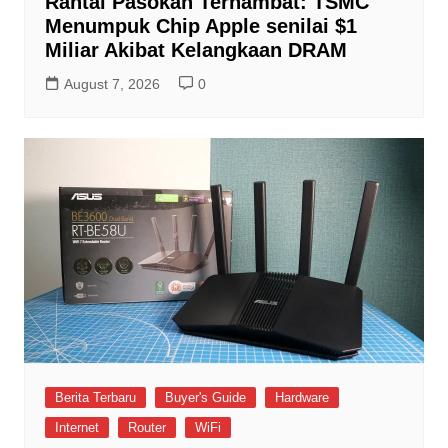
Rantai Pasokan Terhambat: TSMC
Menumpuk Chip Apple senilai $1
Miliar Akibat Kelangkaan DRAM
August 7, 2026
0
Berita Terbaru
Buyer's Guide
Hardware
Internet
Router
WiFi