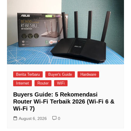
Berita Terbaru
Buyer's Guide
Hardware
Internet
Router
WiFi
Buyers Guide: 5 Rekomendasi
Router Wi-Fi Terbaik 2026 (Wi-Fi 6 &
Wi-Fi 7)
August 6, 2026
0