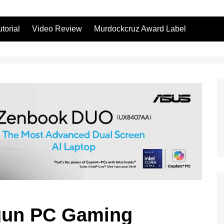
utorial
Video Review
Murdockcruz Award Label
ngun PC Gaming