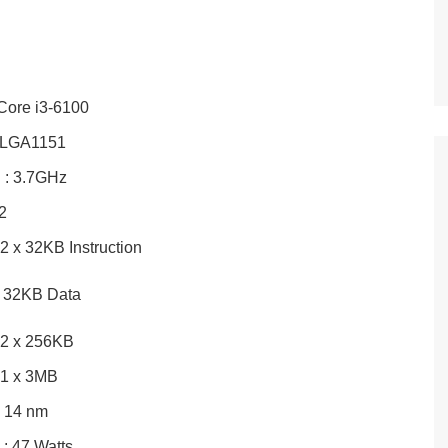
-6100
151
3.7GHz
2
Instruction
ata
56KB
3MB
 nm
7 Watts