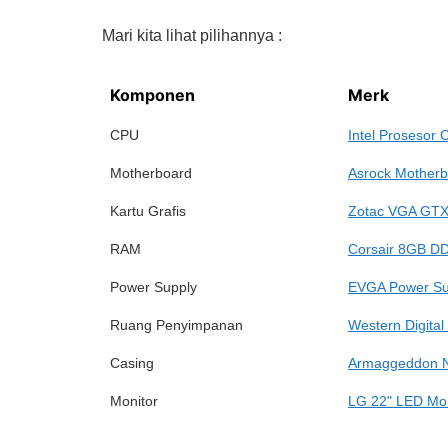
Mari kita lihat pilihannya :
Komponen
Merk
CPU
Intel Prosesor 
Motherboard
Asrock Mother
Kartu Grafis
Zotac VGA GTX
RAM
Corsair 8GB D
Power Supply
EVGA Power Su
Ruang Penyimpanan
Western Digital
Casing
Armaggeddon N
Monitor
LG 22" LED Mon