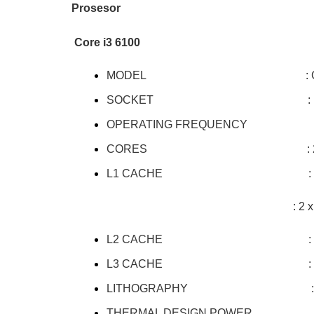
Prosesor
Core i3 6100
MODEL : Core i3
SOCKET : LGA1
OPERATING FREQUENCY : 
CORES : 
L1 CACHE : 2 x 32KB 
: 2 x 32KB D
L2 CACHE : 2 x 2
L3 CACHE : 1 x 
LITHOGRAPHY : 14
THERMAL DESIGN POWER : 4