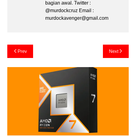
bagian awal. Twitter :
@murdockcruz Email :
murdockavenger@gmail.com
Post
Prev
Next
navigation