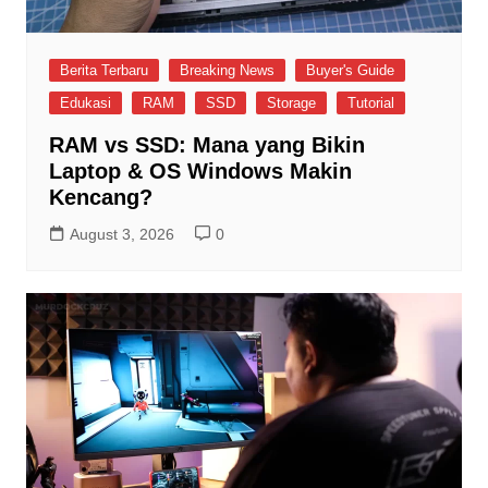
Berita Terbaru
Breaking News
Buyer's Guide
Edukasi
RAM
SSD
Storage
Tutorial
RAM vs SSD: Mana yang Bikin
Laptop & OS Windows Makin
Kencang?
August 3, 2026
0