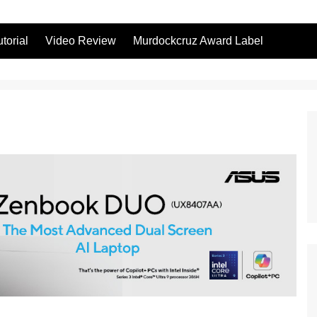
utorial
Video Review
Murdockcruz Award Label