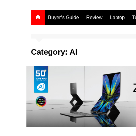
Buyer’s Guide
Review
Laptop
T
Category:
AI