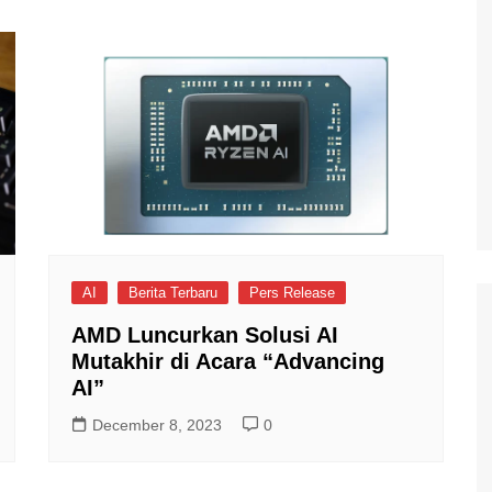
AI
Berita Terbaru
Pers Release
AMD Luncurkan Solusi AI
Mutakhir di Acara “Advancing
AI”
December 8, 2023
0