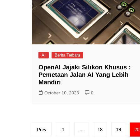
AI
Berita Terbaru
OpenAI Jajaki Silikon Khusus :
Pemetaan Jalan AI Yang Lebih
Mandiri
October 10, 2023
0
Posts
Prev
1
…
18
19
20
pagination