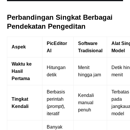
Perbandingan Singkat Berbagai
Pendekatan Pengeditan
PicEditor
Software
Alat Sin
Aspek
AI
Tradisional
Model
Waktu ke
Hitungan
Menit
Detik hi
Hasil
detik
hingga jam
menit
Pertama
Berbasis
Terbatas
Kendali
Tingkat
perintah
pada
manual
Kendali
(
prompt
),
jangkau
penuh
iteratif
model
Banyak