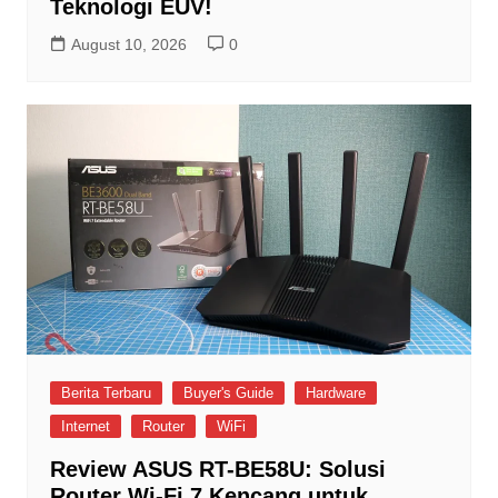
Teknologi EUV!
August 10, 2026
0
Berita Terbaru
Buyer's Guide
Hardware
Internet
Router
WiFi
Review ASUS RT-BE58U: Solusi
Router Wi-Fi 7 Kencang untuk