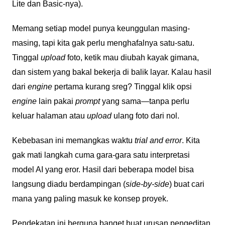
Lite dan Basic-nya).
Memang setiap model punya keunggulan masing-
masing, tapi kita gak perlu menghafalnya satu-satu.
Tinggal
upload
foto, ketik mau diubah kayak gimana,
dan sistem yang bakal bekerja di balik layar. Kalau hasil
dari
engine
pertama kurang sreg? Tinggal klik opsi
engine
lain pakai
prompt
yang sama—tanpa perlu
keluar halaman atau
upload
ulang foto dari nol.
Kebebasan ini memangkas waktu
trial and error
. Kita
gak mati langkah cuma gara-gara satu interpretasi
model AI yang eror. Hasil dari beberapa model bisa
langsung diadu berdampingan (
side-by-side
) buat cari
mana yang paling masuk ke konsep proyek.
Pendekatan ini berguna banget buat urusan pengeditan