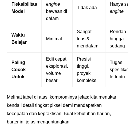
Fleksibilitas
engine
Hanya s
Tidak ada
Model
bawaan di
engine
dalam
Sangat
Rendah
Waktu
Minimal
luas &
hingga
Belajar
mendalam
sedang
Edit cepat,
Presisi
Paling
Tugas
eksplorasi,
tinggi,
Cocok
spesifik/
volume
proyek
Untuk
tertentu
besar
kompleks
Melihat tabel di atas, komprominya jelas: kita menukar
kendali detail tingkat piksel demi mendapatkan
kecepatan dan kepraktisan. Buat kebutuhan harian,
barter ini jelas menguntungkan.