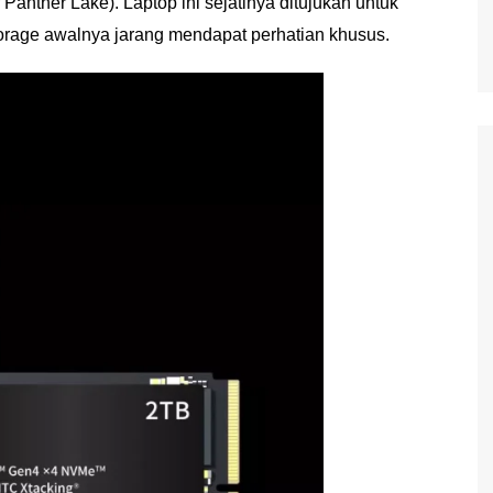
r Panther Lake). Laptop ini sejatinya ditujukan untuk
torage awalnya jarang mendapat perhatian khusus.