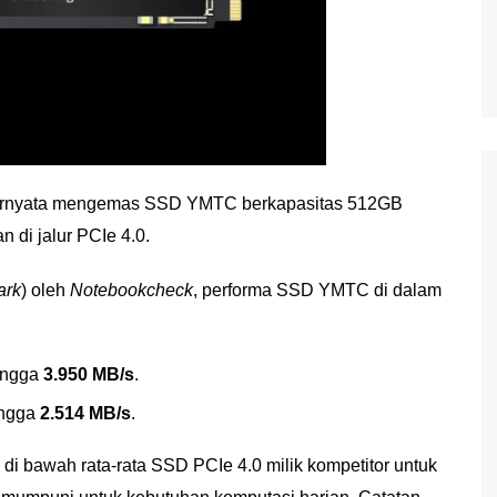
ni ternyata mengemas SSD YMTC berkapasitas 512GB
 di jalur PCIe 4.0.
ark
) oleh
Notebookcheck
, performa SSD YMTC di dalam
ingga
3.950 MB/s
.
ngga
2.514 MB/s
.
di bawah rata-rata SSD PCIe 4.0 milik kompetitor untuk