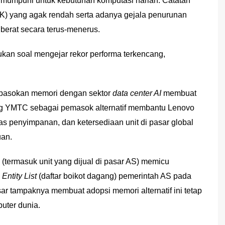
gat mumpuni untuk kebutuhan komputasi harian. Catatan
(4K) yang agak rendah serta adanya gejala penurunan
g berat secara terus-menerus.
n soal mengejar rekor performa terkencang,
pasokan memori dengan sektor
data center AI
membuat
ng YMTC sebagai pemasok alternatif membantu Lenovo
s penyimpanan, dan ketersediaan unit di pasar global
uan.
(termasuk unit yang dijual di pasar AS) memicu
m
Entity List
(daftar boikot dagang) pemerintah AS pada
r tampaknya membuat adopsi memori alternatif ini tetap
uter dunia.