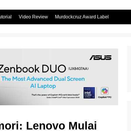
utorial
Video Review
Murdockcruz Award Label
ori: Lenovo Mulai