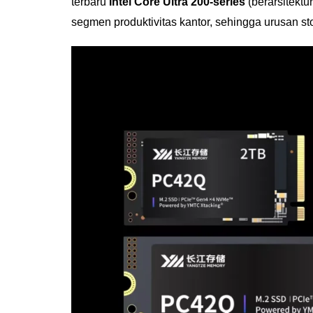
terbaru
Intel Core Ultra 200-series
(berarsitektu
segmen produktivitas kantor, sehingga urusan s