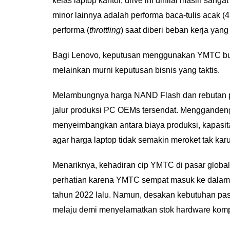
kelas laptop kantor, drive ini dinilai masih san
minor lainnya adalah performa baca-tulis acak 
performa (
throttling
) saat diberi beban kerja yan
Bagi Lenovo, keputusan menggunakan YMTC buka
melainkan murni keputusan bisnis yang taktis.
Melambungnya harga NAND Flash dan rebutan 
jalur produksi PC OEMs tersendat. Menggande
menyeimbangkan antara biaya produksi, kapasita
agar harga laptop tidak semakin meroket tak kar
Menariknya, kehadiran cip YMTC di pasar global 
perhatian karena YMTC sempat masuk ke dala
tahun 2022 lalu. Namun, desakan kebutuhan pasa
melaju demi menyelamatkan stok hardware komp