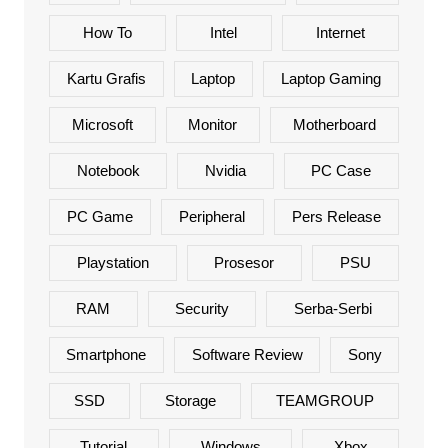
How To
Intel
Internet
Kartu Grafis
Laptop
Laptop Gaming
Microsoft
Monitor
Motherboard
Notebook
Nvidia
PC Case
PC Game
Peripheral
Pers Release
Playstation
Prosesor
PSU
RAM
Security
Serba-Serbi
Smartphone
Software Review
Sony
SSD
Storage
TEAMGROUP
Tutorial
Windows
Xbox