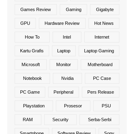
Games Review
Gaming
Gigabyte
GPU
Hardware Review
Hot News
How To
Intel
Internet
Kartu Grafis
Laptop
Laptop Gaming
Microsoft
Monitor
Motherboard
Notebook
Nvidia
PC Case
PC Game
Peripheral
Pers Release
Playstation
Prosesor
PSU
RAM
Security
Serba-Serbi
Smartphone
Software Review
Sony