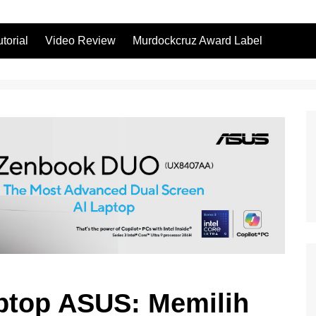
utorial
Video Review
Murdockcruz Award Label
aptop ASUS: Memilih