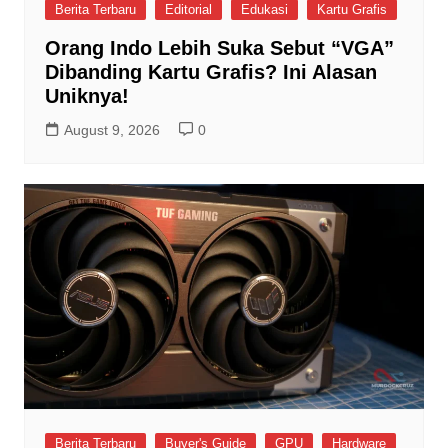
Berita Terbaru
Editorial
Edukasi
Kartu Grafis
Orang Indo Lebih Suka Sebut “VGA”
Dibanding Kartu Grafis? Ini Alasan
Uniknya!
August 9, 2026
0
Berita Terbaru
Buyer's Guide
GPU
Hardware