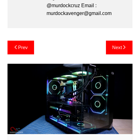
@murdockcruz Email :
murdockavenger@gmail.com
Post
Prev
Next
navigation