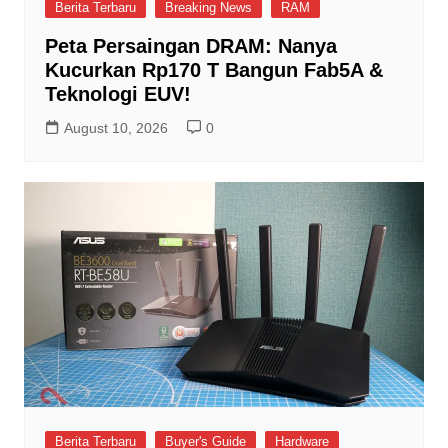
Berita Terbaru
Breaking News
RAM
Peta Persaingan DRAM: Nanya
Kucurkan Rp170 T Bangun Fab5A &
Teknologi EUV!
August 10, 2026
0
Berita Terbaru
Buyer's Guide
Hardware