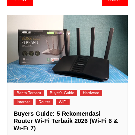
navigation
Berita Terbaru
Buyer's Guide
Hardware
Internet
Router
WiFi
Buyers Guide: 5 Rekomendasi
Router Wi-Fi Terbaik 2026 (Wi-Fi 6 &
Wi-Fi 7)