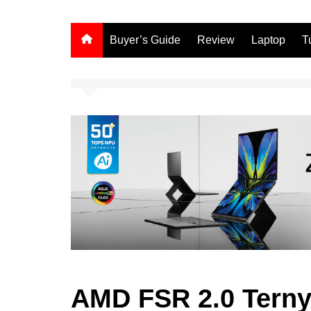
Buyer’s Guide
Review
Laptop
T
AMD FSR 2.0 Terny