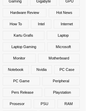
Gaming
Gigabyte
GPU
Hardware Review
Hot News
How To
Intel
Internet
Kartu Grafis
Laptop
Laptop Gaming
Microsoft
Monitor
Motherboard
Notebook
Nvidia
PC Case
PC Game
Peripheral
Pers Release
Playstation
Prosesor
PSU
RAM