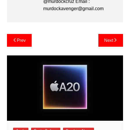
@murdockcruz Email :
murdockavenger@gmail.com
Post
Prev
Next
navigation