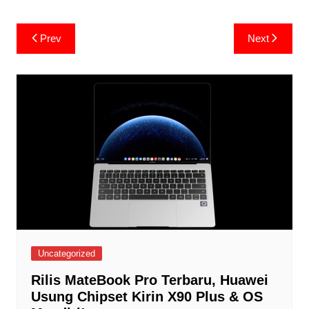
Post
Prev
Next
navigation
Uncategorized
Rilis MateBook Pro Terbaru, Huawei
Usung Chipset Kirin X90 Plus & OS