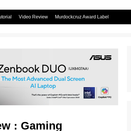
utorial
Video Review
Murdockcruz Award Label
ew : Gaming