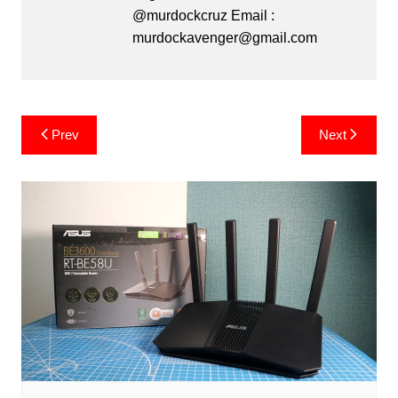
@murdockcruz Email :
murdockavenger@gmail.com
Post
Prev
Next
navigation