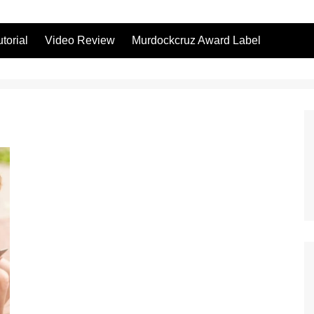
utorial
Video Review
Murdockcruz Award Label