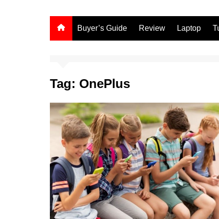
Buyer’s Guide
Review
Laptop
T
Tag:
OnePlus