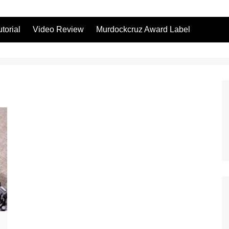
utorial
Video Review
Murdockcruz Award Label