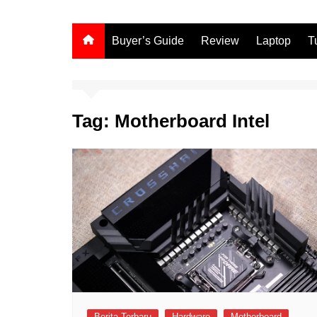
Buyer’s Guide
Review
Laptop
T
Tag:
Motherboard Intel
Berita Terbaru
Hardware
Motherboard