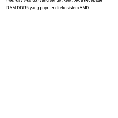
(
memory timings
) yang sangat ketat pada kecepatan
RAM DDR5 yang populer di ekosistem AMD.