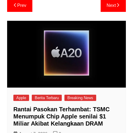
Post
Prev
Next
navigation
Apple
Berita Terbaru
Breaking News
Rantai Pasokan Terhambat: TSMC
Menumpuk Chip Apple senilai $1
Miliar Akibat Kelangkaan DRAM