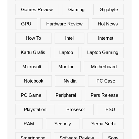
Games Review
Gaming
Gigabyte
GPU
Hardware Review
Hot News
How To
Intel
Internet
Kartu Grafis
Laptop
Laptop Gaming
Microsoft
Monitor
Motherboard
Notebook
Nvidia
PC Case
PC Game
Peripheral
Pers Release
Playstation
Prosesor
PSU
RAM
Security
Serba-Serbi
Smartphone
Software Review
Sony