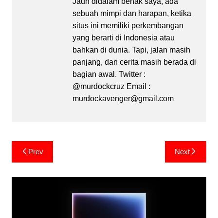
Jauh didalam benak saya, ada
sebuah mimpi dan harapan, ketika
situs ini memiliki perkembangan
yang berarti di Indonesia atau
bahkan di dunia. Tapi, jalan masih
panjang, dan cerita masih berada di
bagian awal. Twitter :
@murdockcruz Email :
murdockavenger@gmail.com
Post
Prev
Next
navigation