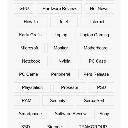
GPU
Hardware Review
Hot News
How To
Intel
Internet
Kartu Grafis
Laptop
Laptop Gaming
Microsoft
Monitor
Motherboard
Notebook
Nvidia
PC Case
PC Game
Peripheral
Pers Release
Playstation
Prosesor
PSU
RAM
Security
Serba-Serbi
Smartphone
Software Review
Sony
SSD
Storage
TEAMGROUP