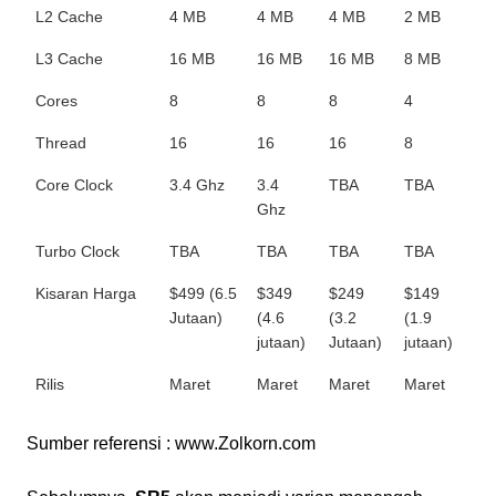
L2 Cache
4 MB
4 MB
4 MB
2 MB
L3 Cache
16 MB
16 MB
16 MB
8 MB
Cores
8
8
8
4
Thread
16
16
16
8
Core Clock
3.4 Ghz
3.4
TBA
TBA
Ghz
Turbo Clock
TBA
TBA
TBA
TBA
Kisaran Harga
$499 (6.5
$349
$249
$149
Jutaan)
(4.6
(3.2
(1.9
jutaan)
Jutaan)
jutaan)
Rilis
Maret
Maret
Maret
Maret
Sumber referensi : www.Zolkorn.com